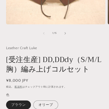
モ
ー
の
1
/
15
ダ
ル
で
Leather Craft Luke
メ
デ
[受注生産] DD,DDdy（S/M/L
ィ
ア
胸）編み上げコルセット
(1)
(
を
開
く
通
¥8,000 JPY
常
税込。
配送料
はチェックアウト時に計算されます。
価
色
格
ブラウン
オリーブ