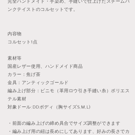
完全ハンドメイド・手染め、手縫いで仕上げたスチームパ
数
数
ンクテイストのコルセットです。
量
量
を
を
減
増
ら
や
内容物
す
す
コルセット1点
素材等
国産レザー使用、ハンドメイド商品
カラー：焦げ茶
金具：アンティックゴールド
編み上げ部分：ビニモ（革用ロウ引き手縫い糸）ポリエス
テル素材
対象ドール:DDボディ（胸サイズS,M,L)
・前面の編み上げの締め具合でサイズ調整ができます
・編み上げ用の紐は長めにしてあります、好みの長さでカ