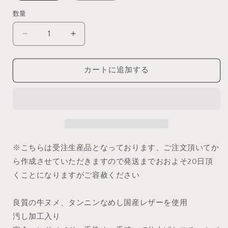
数量
[受
[受
注
注
生
生
カートに追加する
産]
産]
DD,DDdy（S/M/L
DD,DDdy（S/M/L
胸）
胸）
編
編
み
み
上
上
※こちらは受注生産品となっております、ご注文頂いてか
げ
げ
コ
コ
ら作成させていただきますので発送まで
おおよそ20日
頂
ル
ル
くことになりますがご容赦ください
セ
セ
ッ
ッ
良質の牛ヌメ、タンニンなめし国産レザーを使用
ト
ト
汚し加工入り
の
の