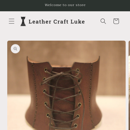
コンテ
Welcome to our store
ンツに
進む
カ
ー
ト
商品情
報にス
キップ