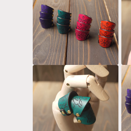
で
メ
デ
ィ
ア
(1)
を
開
く
モ
モ
ー
ー
ダ
ダ
ル
ル
で
で
メ
メ
デ
デ
ィ
ィ
ア
ア
(2)
(3)
を
を
開
開
く
く