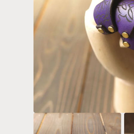
モ
ー
ダ
ル