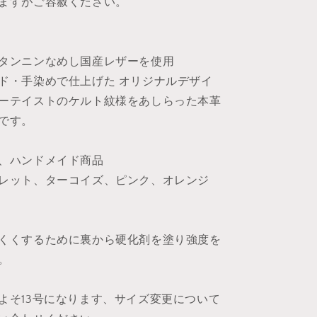
ますがご容赦ください。
リ
ン
グ
タンニンなめし国産レザーを使用
の
ド・手染めで仕上げた オリジナルデザイ
数
量
ーテイストのケルト紋様をあしらった本革
を
グです。
増
や
、ハンドメイド商品
す
レット、ターコイズ、ピンク、オレンジ
くくするために裏から硬化剤を塗り強度を
。
よそ13号になります、サイズ変更について