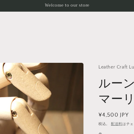
Welcome to our store
Leather Craft L
ルーン
マー
通
¥4,500 JPY
常
税込。
配送料
はチェ
価