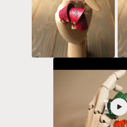
メ
メ
デ
デ
ィ
ィ
ア
ア
(6)
(7)
を
を
開
開
く
く
モ
モ
ー
ー
ダ
ダ
ル
ル
で
で
メ
メ
デ
デ
ィ
ィ
ア
ア
(8)
(9)
ビ
を
を
デ
開
開
オ
く
く
を