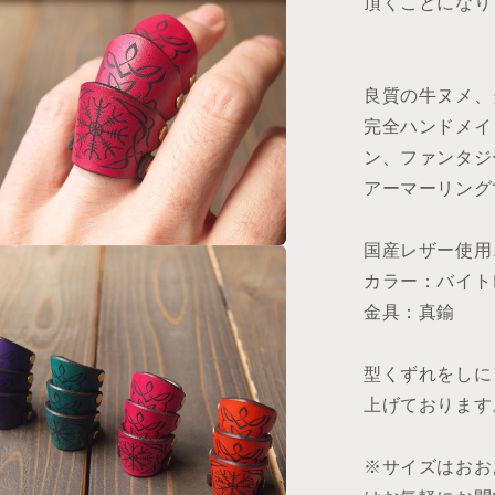
頂くことになり
リ
ン
グ
良質の牛ヌメ、
の
完全ハンドメイ
数
量
ン、ファンタジ
を
アーマーリン
減
ら
国産レザー使用
す
カラー：バイト
金具：真鍮
型くずれをしに
上げております
※サイズはおお