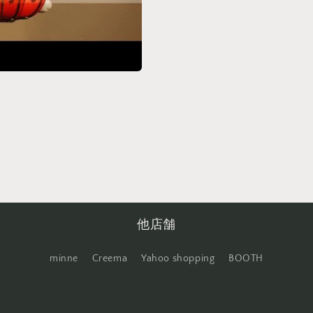
他店舗
minne
Creema
Yahoo shopping
BOOTH