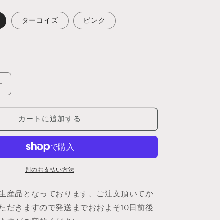
ターコイズ
ピンク
ル
ー
ン
カートに追加する
ガ
ル
ド
ゥ
ル
別のお支払い方法
ア
生産品となっております、ご注文頂いてか
ー
マ
ただきますので発送までおおよそ10日前後
ー