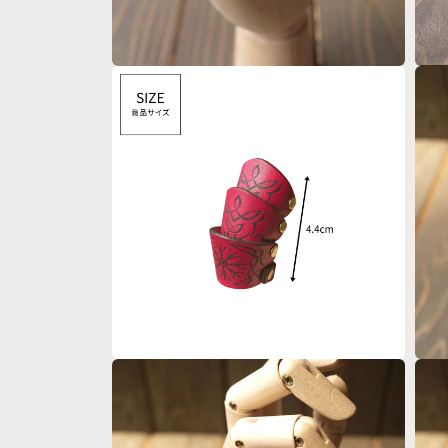
モ
モ
ー
ー
ダ
ダ
ル
ル
で
で
メ
メ
デ
デ
ィ
ィ
ア
ア
(4)
(5)
を
を
開
開
く
く
モ
モ
ー
ー
ダ
ダ
ル
ル
で
で