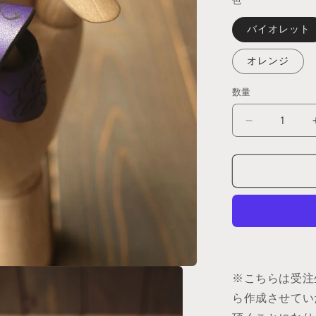
色
格
バイオレット
オレンジ
数量
ル
ー
ン
ガ
ル
ド
ゥ
ル
ア
※こちらは受注
ー
マ
ら作成させてい
ー