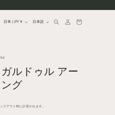
ロ
カ
国
言
グ
ー
日本 | JPY ¥
日本語
イ
/
語
ト
ン
地
域
uke
ガルドゥル アー
リング
ックアウト時に計算されます。